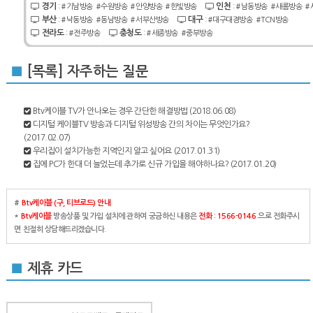
경기
인천
:
#기남방송
#수원방송
#안양방송
#한빛방송
:
#남동방송
#새롬방송
#
부산
대구
:
#낙동방송
#동남방송
#서부산방송
:
#대구대경방송
#TCN방송
전라도
충청도
:
#전주방송
:
#세종방송
#중부방송
■
[목록] 자주하는 질문
Btv케이블 TV가 안나오는 경우 간단한 해결방법
(2018.06.08)
디지털 케이블TV 방송과 디지털 위성방송 간의 차이는 무엇인가요?
(2017.02.07)
우리집이 설치가능한 지역인지 알고 싶어요
(2017.01.31)
집에 PC가 한대 더 늘었는데 추가로 신규 가입을 해야하나요?
(2017.01.20)
#
Btv케이블 (구, 티브로드) 안내
*
Btv케이블
방송상품 및 가입 설치에 관하여 궁금하신 내용은
전화 : 1566-0146
으로 전화주시
면 친절히 상담해드리겠습니다.
■
제휴 카드