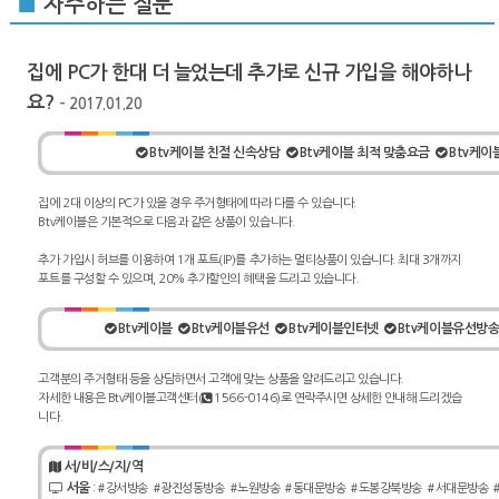
■
자주하는 질문
집에 PC가 한대 더 늘었는데 추가로 신규 가입을 해야하나
요?
- 2017.01.20
Btv케이블 친절 신속상담
Btv케이블 최적 맞춤요금
Btv케이
집에 2대 이상의 PC가 있을 경우 주거형태에 따라 다를 수 있습니다.
Btv케이블은 기본적으로 다음과 같은 상품이 있습니다.
추가 가입시 허브를 이용하여 1개 포트(IP)를 추가하는 멀티상품이 있습니다. 최대 3개까지
포트를 구성할 수 있으며, 20% 추가할인의 혜택을 드리고 있습니다.
Btv케이블
Btv케이블유선
Btv케이블인터넷
Btv케이블유선방
고객분의 주거형태 등을 상담하면서 고객에 맞는 상품을 알려드리고 있습니다.
자세한 내용은 Btv케이블고객센터(
1566-0146)로 연락주시면 상세한 안내해 드리겠습
니다.
서/비/스/지/역
서울
:
#강서방송
#광진성동방송
#노원방송
#동대문방송
#도봉강북방송
#서대문방송